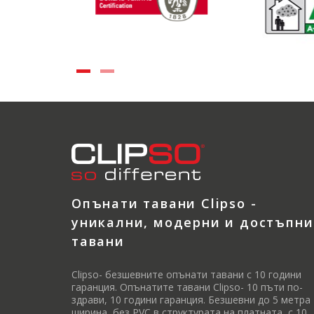
Опънати тавани Clipso -
уникални, модерни и достъпни
тавани
Clipso- безшевните опънати тавани с 10 години
гаранция. Опънатите тавани Clipso- 10 пъти по-
здрави, 10 години гаранция. Безшевни до 5 метра
ширина, без PVC в структурата на платната, с 10