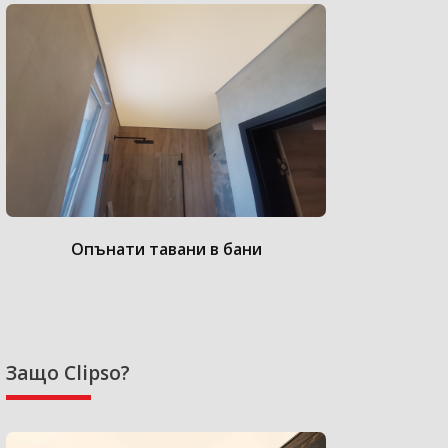
Опънати тавани в бани
Опънат
Защо Clipso?