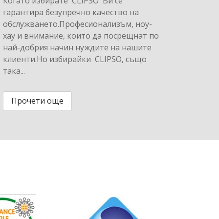
Когато избирате CLIPSO Ви се
гарантира безупречно качество на
обслужването.Професионализъм, ноу-
хау и внимание, които да посрещнат по
най-добрия начин нуждите на нашите
клиенти.Но избирайки CLIPSO, също
така...
Прочети още