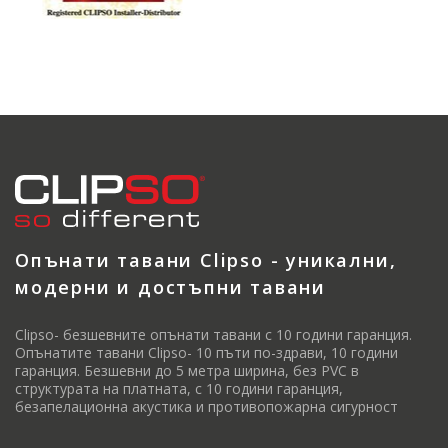
Опънати тавани Clipso - уникални,
модерни и достъпни тавани
Clipso- безшевните опънати тавани с 10 години гаранция.
Опънатите тавани Clipso- 10 пъти по-здрави, 10 години
гаранция. Безшевни до 5 метра ширина, без PVC в
структурата на платната, с 10 години гаранция,
безапелационна акустика и противопожарна сигурност