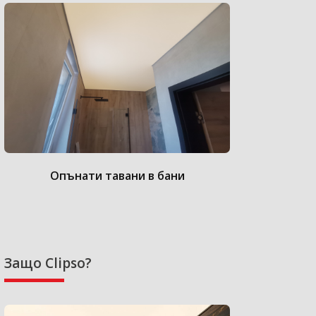
Опънати тавани в бани
Опънат
Защо Clipso?