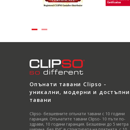
Опънати тавани Clipso -
уникални, модерни и достъпни
тавани
Clipso- безшевните опънати тавани с 10 години
гаранция. Опънатите тавани Clipso- 10 пъти по-
здрави, 10 години гаранция. Безшевни до 5 метра
ширина, без PVC в структурата на платната, с 10