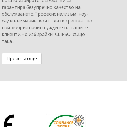
Когато избирате CLIPSO Ви се
гарантира безупречно качество на
обслужването.Професионализъм, ноу-
хау и внимание, които да посрещнат по
най-добрия начин нуждите на нашите
клиенти.Но избирайки CLIPSO, също
така...
Прочети още