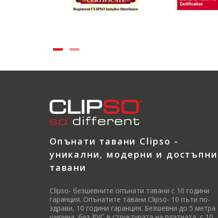
Опънати тавани Clipso -
уникални, модерни и достъпни
тавани
Clipso- безшевните опънати тавани с 10 години
гаранция. Опънатите тавани Clipso- 10 пъти по-
здрави, 10 години гаранция. Безшевни до 5 метра
ширина, без PVC в структурата на платната, с 10