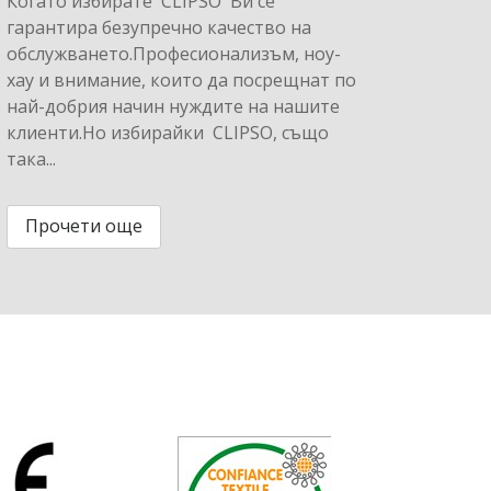
Когато избирате CLIPSO Ви се
гарантира безупречно качество на
обслужването.Професионализъм, ноу-
хау и внимание, които да посрещнат по
най-добрия начин нуждите на нашите
клиенти.Но избирайки CLIPSO, също
така...
Прочети още