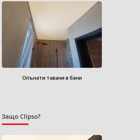
Опънати тавани в бани
Опънат
Защо Clipso?