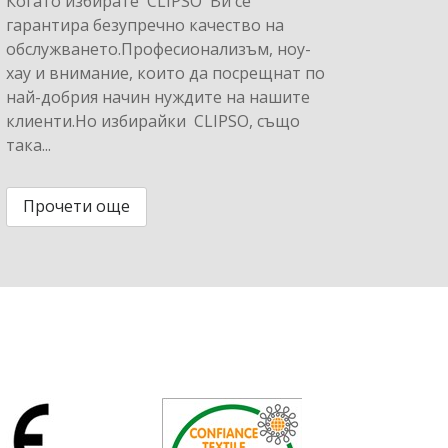
Когато избирате CLIPSO Ви се
гарантира безупречно качество на
обслужването.Професионализъм, ноу-
хау и внимание, които да посрещнат по
най-добрия начин нуждите на нашите
клиенти.Но избирайки CLIPSO, също
така...
Прочети още