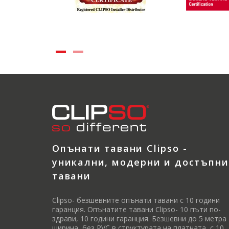
Опънати тавани Clipso -
уникални, модерни и достъпни
тавани
Clipso- безшевните опънати тавани с 10 години
гаранция. Опънатите тавани Clipso- 10 пъти по-
здрави, 10 години гаранция. Безшевни до 5 метра
ширина, без PVC в структурата на платната, с 10