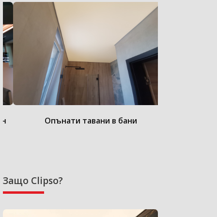
Опънати тавани в бани
Опънат
Защо Clipso?