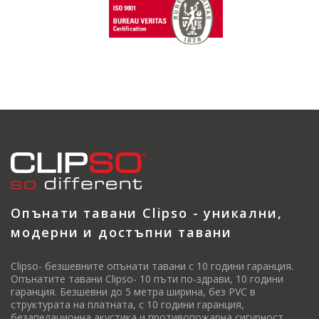
Опънати тавани Clipso - уникални,
модерни и достъпни тавани
Clipso- безшевните опънати тавани с 10 години гаранция.
Опънатите тавани Clipso- 10 пъти по-здрави, 10 години
гаранция. Безшевни до 5 метра ширина, без PVC в
структурата на платната, с 10 години гаранция,
безапелационна акустика и противопожарна сигурност