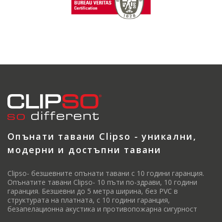
Опънати тавани Clipso - уникални,
модерни и достъпни тавани
Clipso- безшевните опънати тавани с 10 години гаранция.
Опънатите тавани Clipso- 10 пъти по-здрави, 10 години
гаранция. Безшевни до 5 метра ширина, без PVC в
структурата на платната, с 10 години гаранция,
безапелационна акустика и противопожарна сигурност