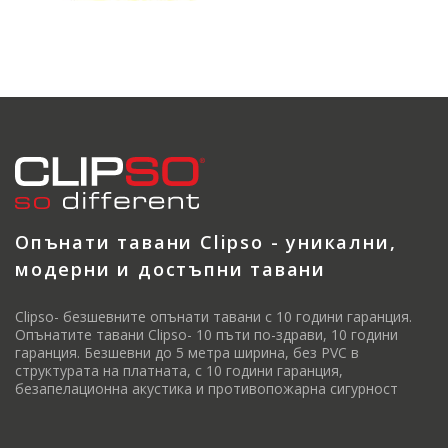
Опънати тавани Clipso - уникални,
модерни и достъпни тавани
Clipso- безшевните опънати тавани с 10 години гаранция.
Опънатите тавани Clipso- 10 пъти по-здрави, 10 години
гаранция. Безшевни до 5 метра ширина, без PVC в
структурата на платната, с 10 години гаранция,
безапелационна акустика и противопожарна сигурност