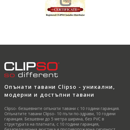
Опънати тавани Clipso - уникални,
модерни и достъпни тавани
Clipso- безшевните опънати тавани с 10 години гаранция.
Опънатите тавани Clipso- 10 пъти по-здрави, 10 години
гаранция. Безшевни до 5 метра ширина, без PVC в
структурата на платната, с 10 години гаранция,
безапелационна акустика и противопожарна сигурност