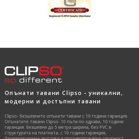
Опънати тавани Clipso - уникални,
модерни и достъпни тавани
Clipso- безшевните опънати тавани с 10 години гаранция.
Опънатите тавани Clipso- 10 пъти по-здрави, 10 години
гаранция. Безшевни до 5 метра ширина, без PVC в
структурата на платната, с 10 години гаранция,
безапелационна акустика и противопожарна сигурност