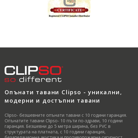
Опънати тавани Clipso - уникални,
модерни и достъпни тавани
Clipso- безшевните опънати тавани с 10 години гаранция.
Опънатите тавани Clipso- 10 пъти по-здрави, 10 години
гаранция. Безшевни до 5 метра ширина, без PVC в
структурата на платната, с 10 години гаранция,
безапелационна акустика и противопожарна сигурност