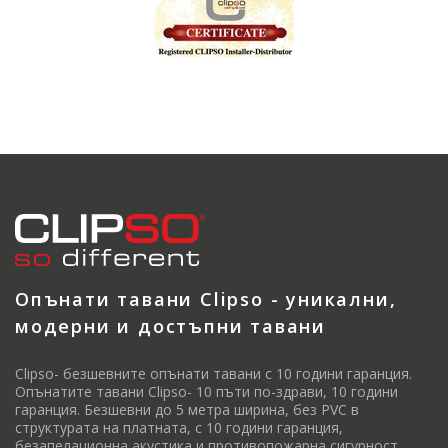
Опънати тавани Clipso - уникални,
модерни и достъпни тавани
Clipso- безшевните опънати тавани с 10 години гаранция.
Опънатите тавани Clipso- 10 пъти по-здрави, 10 години
гаранция. Безшевни до 5 метра ширина, без PVC в
структурата на платната, с 10 години гаранция,
безапелационна акустика и противопожарна сигурност