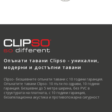
Опънати тавани Clipso - уникални,
модерни и достъпни тавани
Clipso- безшевните опънати тавани с 10 години гаранция.
Опънатите тавани Clipso- 10 пъти по-здрави, 10 години
гаранция. Безшевни до 5 метра ширина, без PVC в
структурата на платната, с 10 години гаранция,
безапелационна акустика и противопожарна сигурност