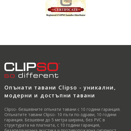
Опънати тавани Clipso - уникални,
модерни и достъпни тавани
Clipso- безшевните опънати тавани с 10 години гаранция.
Опънатите тавани Clipso- 10 пъти по-здрави, 10 години
гаранция. Безшевни до 5 метра ширина, без PVC в
структурата на платната, с 10 години гаранция,
безапелационна акустика и противопожарна сигурност