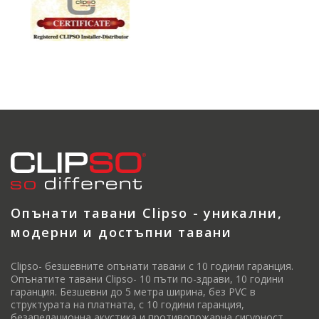
Опънати тавани Clipso - уникални,
модерни и достъпни тавани
Clipso- безшевните опънати тавани с 10 години гаранция.
Опънатите тавани Clipso- 10 пъти по-здрави, 10 години
гаранция. Безшевни до 5 метра ширина, без PVC в
структурата на платната, с 10 години гаранция,
безапелационна акустика и противопожарна сигурност