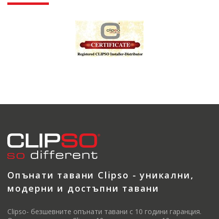
Опънати тавани Clipso - уникални,
модерни и достъпни тавани
Clipso- безшевните опънати тавани с 10 години гаранция.