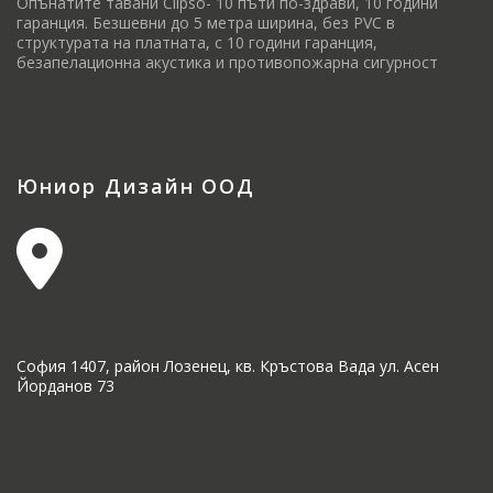
Опънатите тавани Clipso- 10 пъти по-здрави, 10 години
гаранция. Безшевни до 5 метра ширина, без PVC в
структурата на платната, с 10 години гаранция,
безапелационна акустика и противопожарна сигурност
Юниор Дизайн ООД
София 1407, район Лозенец, кв. Кръстова Вада ул. Асен
Йорданов 73