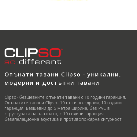
Опънати тавани Clipso - уникални,
модерни и достъпни тавани
Clipso- безшевните опънати тавани с 10 години гаранция.
Опънатите тавани Clipso- 10 пъти по-здрави, 10 години
гаранция. Безшевни до 5 метра ширина, без PVC в
структурата на платната, с 10 години гаранция,
безапелационна акустика и противопожарна сигурност