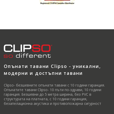
Опънати тавани Clipso - уникални,
модерни и достъпни тавани
Clipso- безшевните опънати тавани с 10 години гаранция.
Опънатите тавани Clipso- 10 пъти по-здрави, 10 години
гаранция. Безшевни до 5 метра ширина, без PVC в
структурата на платната, с 10 години гаранция,
безапелационна акустика и противопожарна сигурност