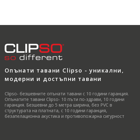
Опънати тавани Clipso - уникални,
модерни и достъпни тавани
Clipso- безшевните опънати тавани с 10 години гаранция.
Опънатите тавани Clipso- 10 пъти по-здрави, 10 години
гаранция. Безшевни до 5 метра ширина, без PVC в
структурата на платната, с 10 години гаранция,
безапелационна акустика и противопожарна сигурност