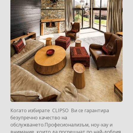
Когато избирате CLIPSO Ви се гарантира
безупречно качество на
обслужването.Професионализъм, ноу-хау и
внимание, които да посрещнат по най-добрия