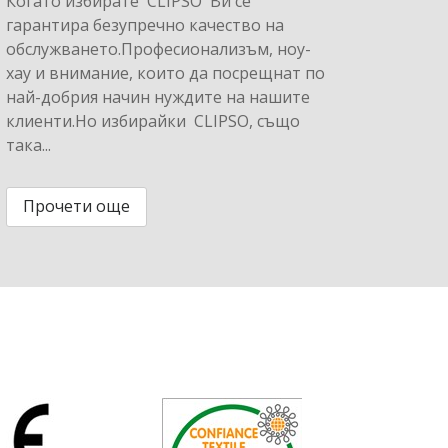
Когато избирате CLIPSO Ви се
гарантира безупречно качество на
обслужването.Професионализъм, ноу-
хау и внимание, които да посрещнат по
най-добрия начин нуждите на нашите
клиенти.Но избирайки CLIPSO, също
така...
Прочети още