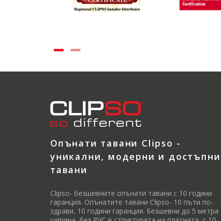
Опънати тавани Clipso -
уникални, модерни и достъпни
тавани
Clipso- безшевните опънати тавани с 10 години
гаранция. Опънатите тавани Clipso- 10 пъти по-
здрави, 10 години гаранция. Безшевни до 5 метра
ширина, без PVC в структурата на платната, с 10