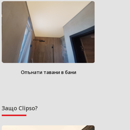
Опънати тавани в бани
Опънат
Защо Clipso?