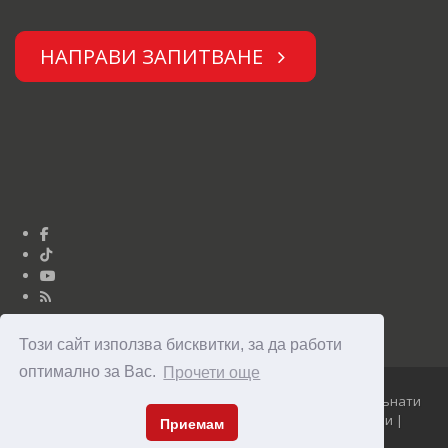
НАПРАВИ ЗАПИТВАНЕ
Този сайт използва бисквитки, за да работи
оптимално за Вас.
Прочети още
Юниор Дизайн © Опънати тавани Clipso 2010 - 2026 Опънати
тавани Clipso - уникални, модерни и достъпни тавани |
Приемам