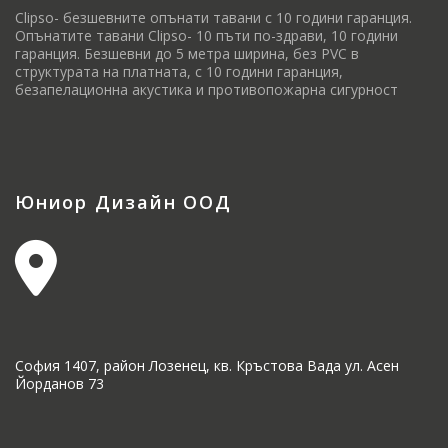
Clipso- безшевните опънати тавани с 10 години гаранция.
Опънатите тавани Clipso- 10 пъти по-здрави, 10 години
гаранция. Безшевни до 5 метра ширина, без PVC в
структурата на платната, с 10 години гаранция,
безапелационна акустика и противопожарна сигурност
Юниор Дизайн ООД
София 1407, район Лозенец, кв. Кръстова Вада ул. Асен
Йорданов 73