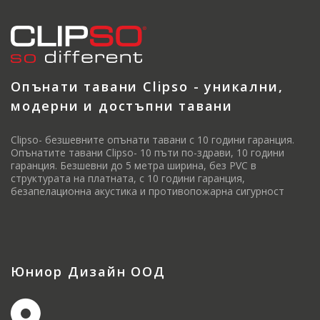
Опънати тавани Clipso - уникални,
модерни и достъпни тавани
Clipso- безшевните опънати тавани с 10 години гаранция.
Опънатите тавани Clipso- 10 пъти по-здрави, 10 години
гаранция. Безшевни до 5 метра ширина, без PVC в
структурата на платната, с 10 години гаранция,
безапелационна акустика и противопожарна сигурност
Юниор Дизайн ООД