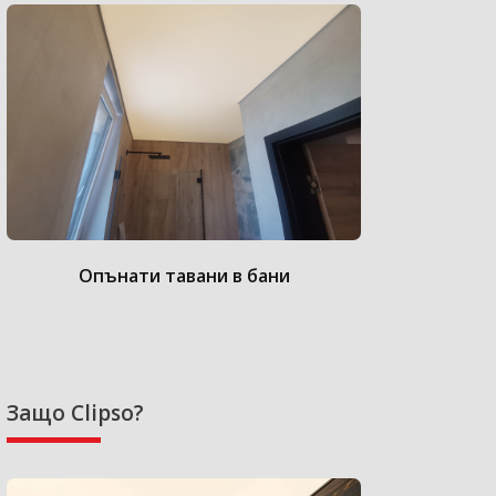
Опънати тавани за дом
Опънат
Защо Clipso?