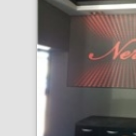
Опънат таван във В