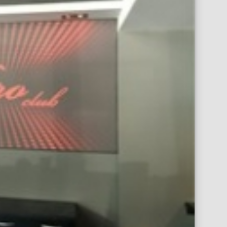
иена бар Девин
Опънати тавани в бани