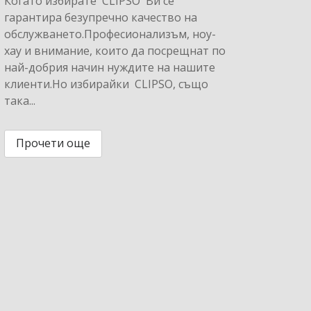
Когато избирате CLIPSO Ви се
гарантира безупречно качество на
обслужването.Професионализъм, ноу-
хау и внимание, които да посрещнат по
най-добрия начин нуждите на нашите
клиенти.Но избирайки CLIPSO, също
така...
Прочети още