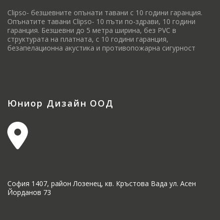
Clipso- безшевните опънати тавани с 10 години гаранция.
Опънатите тавани Clipso- 10 пъти по-здрави, 10 години
гаранция. Безшевни до 5 метра ширина, без PVC в
структурата на платната, с 10 години гаранция,
безапелационна акустика и противопожарна сигурност
Юниор Дизайн ООД
София 1407, район Лозенец, кв. Кръстова Вада ул. Асен
Йорданов 73