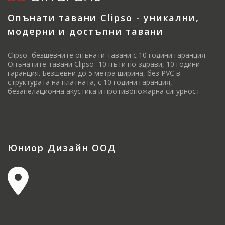
Опънати тавани Clipso - уникални,
модерни и достъпни тавани
Clipso- безшевните опънати тавани с 10 години гаранция.
Опънатите тавани Clipso- 10 пъти по-здрави, 10 години
гаранция. Безшевни до 5 метра ширина, без PVC в
структурата на платната, с 10 години гаранция,
безапелационна акустика и противопожарна сигурност
Юниор Дизайн ООД