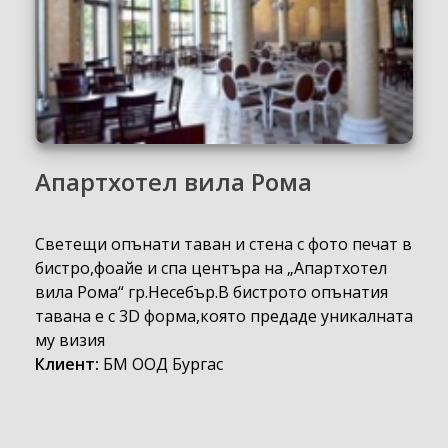
Апартхотел вила Рома
Светещи опънати таван и стена с фото печат в
бистро,фоайе и спа центъра на „Апартхотел
вила Рома“ гр.Несебър.В бистрото опънатия
тавана е с 3D форма,която предаде уникалната
му визия
Клиент:
БМ ООД Бургас