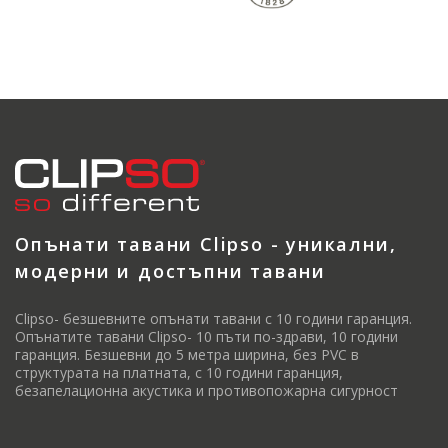
Опънати тавани Clipso - уникални,
модерни и достъпни тавани
Clipso- безшевните опънати тавани с 10 години гаранция.
Опънатите тавани Clipso- 10 пъти по-здрави, 10 години
гаранция. Безшевни до 5 метра ширина, без PVC в
структурата на платната, с 10 години гаранция,
безапелационна акустика и противопожарна сигурност