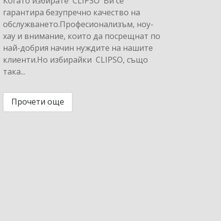
Когато избирате CLIPSO Ви се
гарантира безупречно качество на
обслужването.Професионализъм, ноу-
хау и внимание, които да посрещнат по
най-добрия начин нуждите на нашите
клиенти.Но избирайки CLIPSO, също
така...
Прочети още