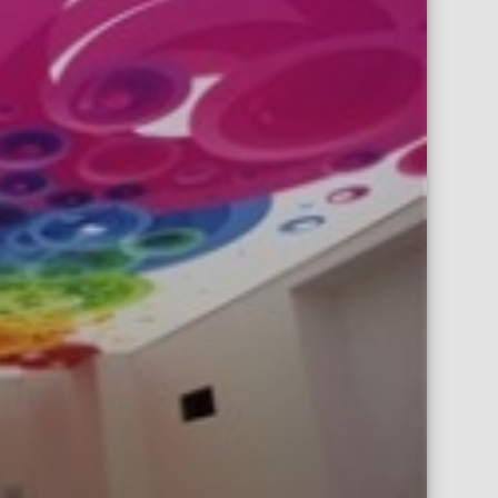
Опънат таван във Виена бар Девин