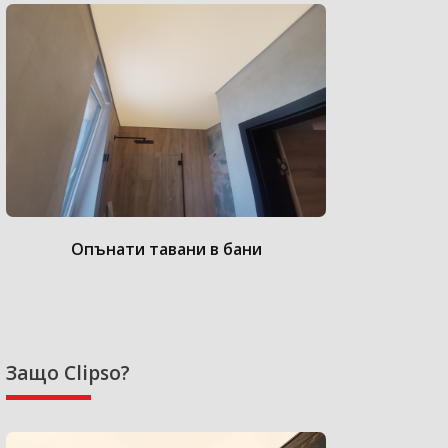
Опънати тавани в бани
Опънат
Защо Clipso?