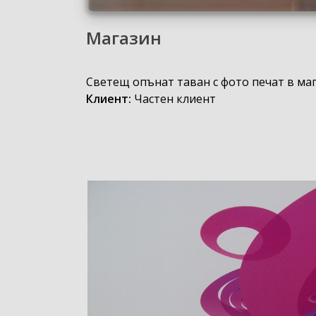
Магазин
Светещ опънат таван с фото печат в ма
Клиент:
Частен клиент