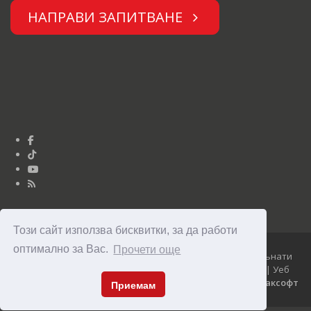
НАПРАВИ ЗАПИТВАНЕ
Този сайт използва бисквитки, за да работи
оптимално за Вас.
Прочети още
Юниор Дизайн © Опънати тавани Clipso 2010 - 2026 Опънати
тавани Clipso - уникални, модерни и достъпни тавани | Уеб
дизайн, изработка, поддръжка и
SEO
оптимизация от
Максофт
Приемам