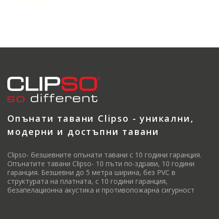
Опънати тавани Clipso - уникални,
модерни и достъпни тавани
Clipso- безшевните опънати тавани с 10 години гаранция.
Опънатите тавани Clipso- 10 пъти по-здрави, 10 години
гаранция. Безшевни до 5 метра ширина, без PVC в
структурата на платната, с 10 години гаранция,
безапелационна акустика и противопожарна сигурност