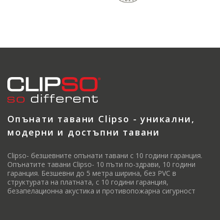
Опънати тавани Clipso - уникални,
модерни и достъпни тавани
Clipso- безшевните опънати тавани с 10 години гаранция.
Опънатите тавани Clipso- 10 пъти по-здрави, 10 години
гаранция. Безшевни до 5 метра ширина, без PVC в
структурата на платната, с 10 години гаранция,
безапелационна акустика и противопожарна сигурност