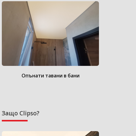
Опънати тавани в бани
Опънат
Защо Clipso?