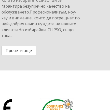
Когато избирате CLIPSO Ви се
гарантира безупречно качество на
обслужването.Професионализъм, ноу-
хау и внимание, които да посрещнат по
най-добрия начин нуждите на нашите
клиенти.Но избирайки CLIPSO, също
така...
Прочети още