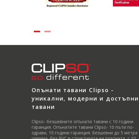
Опънати тавани Clipso -
уникални, модерни и достъпни
тавани
Clipso- безшевните опънати тавани с 10 години
гаранция. Опънатите тавани Clipso- 10 пъти по-
здрави, 10 години гаранция. Безшевни до 5 метра
ширина, без PVC в структурата на платната, с 10