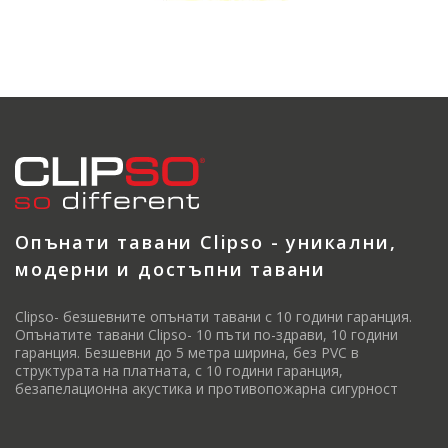
Опънати тавани Clipso - уникални,
модерни и достъпни тавани
Clipso- безшевните опънати тавани с 10 години гаранция.
Опънатите тавани Clipso- 10 пъти по-здрави, 10 години
гаранция. Безшевни до 5 метра ширина, без PVC в
структурата на платната, с 10 години гаранция,
безапелационна акустика и противопожарна сигурност