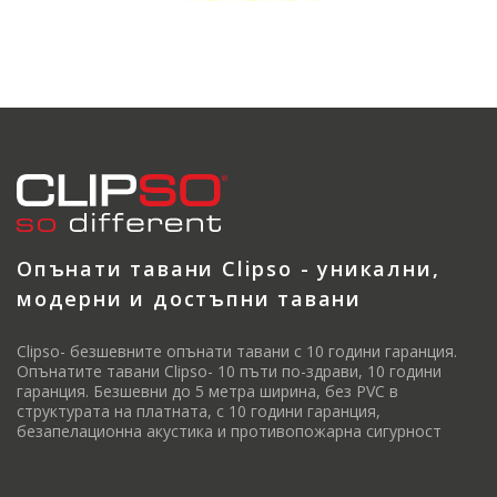
Опънати тавани Clipso - уникални,
модерни и достъпни тавани
Clipso- безшевните опънати тавани с 10 години гаранция.
Опънатите тавани Clipso- 10 пъти по-здрави, 10 години
гаранция. Безшевни до 5 метра ширина, без PVC в
структурата на платната, с 10 години гаранция,
безапелационна акустика и противопожарна сигурност