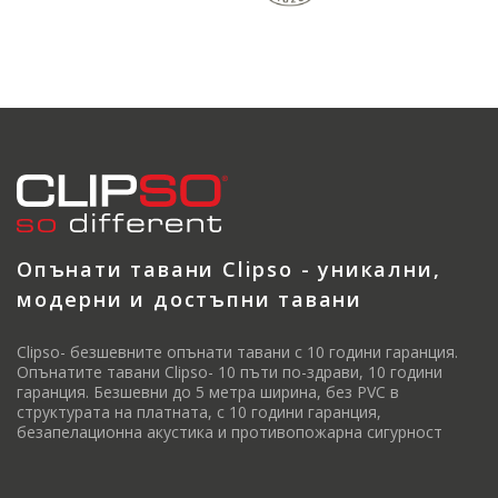
Опънати тавани Clipso - уникални,
модерни и достъпни тавани
Clipso- безшевните опънати тавани с 10 години гаранция.
Опънатите тавани Clipso- 10 пъти по-здрави, 10 години
гаранция. Безшевни до 5 метра ширина, без PVC в
структурата на платната, с 10 години гаранция,
безапелационна акустика и противопожарна сигурност