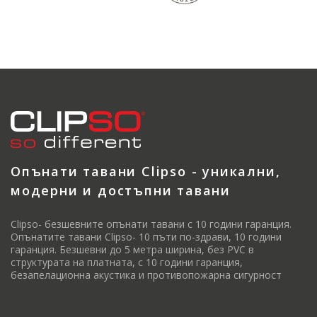
Опънати тавани Clipso - уникални,
модерни и достъпни тавани
Clipso- безшевните опънати тавани с 10 години гаранция.
Опънатите тавани Clipso- 10 пъти по-здрави, 10 години
гаранция. Безшевни до 5 метра ширина, без PVC в
структурата на платната, с 10 години гаранция,
безапелационна акустика и противопожарна сигурност