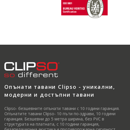
Опънати тавани Clipso - уникални,
модерни и достъпни тавани
Clipso- безшевните опънати тавани с 10 години гаранция.
Опънатите тавани Clipso- 10 пъти по-здрави, 10 години
гаранция. Безшевни до 5 метра ширина, без PVC в
структурата на платната, с 10 години гаранция,
безапелационна акустика и противопожарна сигурност