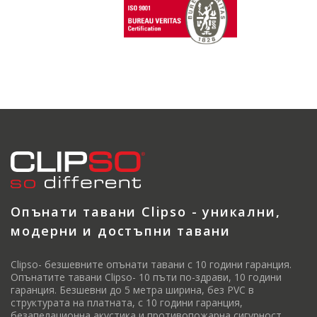
Опънати тавани Clipso - уникални,
модерни и достъпни тавани
Clipso- безшевните опънати тавани с 10 години гаранция.
Опънатите тавани Clipso- 10 пъти по-здрави, 10 години
гаранция. Безшевни до 5 метра ширина, без PVC в
структурата на платната, с 10 години гаранция,
безапелационна акустика и противопожарна сигурност