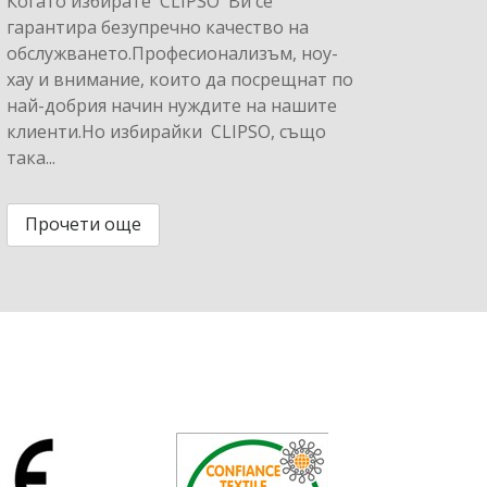
Когато избирате CLIPSO Ви се
гарантира безупречно качество на
обслужването.Професионализъм, ноу-
хау и внимание, които да посрещнат по
най-добрия начин нуждите на нашите
клиенти.Но избирайки CLIPSO, също
така...
Прочети още