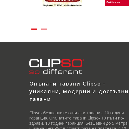
Опънати тавани Clipso -
уникални, модерни и достъпни
тавани
Clipso- безшевните опънати тавани с 10 години
гаранция. Опънатите тавани Clipso- 10 пъти по-
здрави, 10 години гаранция. Безшевни до 5 метра
ширина, без PVC в структурата на платната, с 10