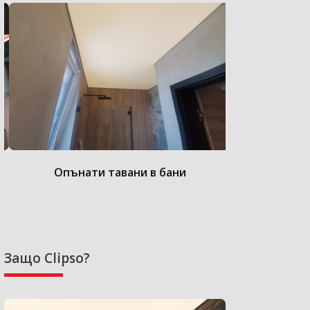
Опънати тавани в бани
Опънат
Защо Clipso?