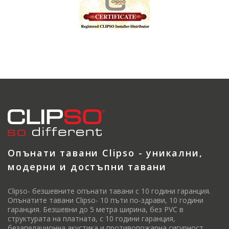
Опънати тавани Clipso - уникални,
модерни и достъпни тавани
Clipso- безшевните опънати тавани с 10 години гаранция.
Опънатите тавани Clipso- 10 пъти по-здрави, 10 години
гаранция. Безшевни до 5 метра ширина, без PVC в
структурата на платната, с 10 години гаранция,
безапелационна акустика и противопожарна сигурност