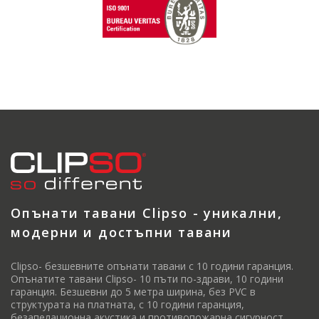
Опънати тавани Clipso - уникални,
модерни и достъпни тавани
Clipso- безшевните опънати тавани с 10 години гаранция.
Опънатите тавани Clipso- 10 пъти по-здрави, 10 години
гаранция. Безшевни до 5 метра ширина, без PVC в
структурата на платната, с 10 години гаранция,
безапелационна акустика и противопожарна сигурност