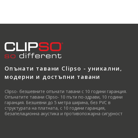
Опънати тавани Clipso - уникални,
модерни и достъпни тавани
Clipso- безшевните опънати тавани с 10 години гаранция.
Опънатите тавани Clipso- 10 пъти по-здрави, 10 години
гаранция. Безшевни до 5 метра ширина, без PVC в
структурата на платната, с 10 години гаранция,
безапелационна акустика и противопожарна сигурност