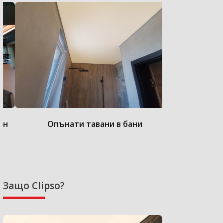
Опънати тавани в бани
Опънат
Защо Clipso?