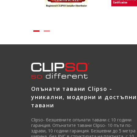
Опънати тавани Clipso -
уникални, модерни и достъпни
тавани
Clipso- безшевните опънати тавани с 10 години
гаранция. Опънатите тавани Clipso- 10 пъти по-
здрави, 10 години гаранция. Безшевни до 5 метра
ширина, без PVC в структурата на платната, с 10