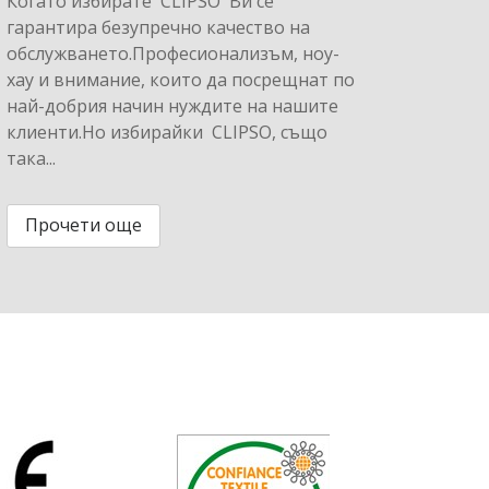
Когато избирате CLIPSO Ви се
гарантира безупречно качество на
обслужването.Професионализъм, ноу-
хау и внимание, които да посрещнат по
най-добрия начин нуждите на нашите
клиенти.Но избирайки CLIPSO, също
така...
Прочети още