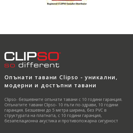
Опънати тавани Clipso - уникални,
модерни и достъпни тавани
Clipso- безшевните опънати тавани с 10 години гаранция.
Опънатите тавани Clipso- 10 пъти по-здрави, 10 години
гаранция. Безшевни до 5 метра ширина, без PVC в
структурата на платната, с 10 години гаранция,
безапелационна акустика и противопожарна сигурност