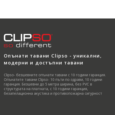
Опънати тавани Clipso - уникални,
модерни и достъпни тавани
Clipso- безшевните опънати тавани с 10 години гаранция.
Опънатите тавани Clipso- 10 пъти по-здрави, 10 години
гаранция. Безшевни до 5 метра ширина, без PVC в
структурата на платната, с 10 години гаранция,
безапелационна акустика и противопожарна сигурност