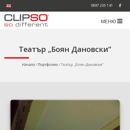
0897 235 141
МЕНЮ
Театър „Боян Дановски”
Начало
/
Портфолио
/ Театър „Боян Дановски”